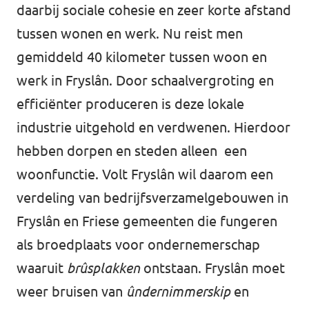
Volt Overijssel
daarbij sociale cohesie en zeer korte afstand
Agenda
tussen wonen en werk. Nu reist men
Bekijk alle lokale Volt afdelingen
gemiddeld 40 kilometer tussen woon en
werk in Fryslân. Door schaalvergroting en
Word actief!
efficiënter produceren is deze lokale
industrie uitgehold en verdwenen. Hierdoor
Vacatures
hebben dorpen en steden alleen een
woonfunctie. Volt Fryslân wil daarom een
Word lid!
verdeling van bedrijfsverzamelgebouwen in
Fryslân en Friese gemeenten die fungeren
als broedplaats voor ondernemerschap
Steun Volt Fryslân!
waaruit
brûsplakken
ontstaan. Fryslân moet
weer bruisen van
ûndernimmerskip
en