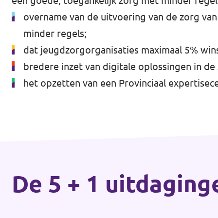
een goede, toegankelijk zorg met minder regel
Eindhoven
Agenda
overname van de uitvoering van de zorg van
Tilburg
minder regels;
dat jeugdzorgorganisaties maximaal 5% wi
... alle gemeentes
bredere inzet van digitale oplossingen in de
Steun Volt Brabant
het opzetten van een Provinciaal expertise
Contact
Vacatures
De 5 + 1 uitdaging