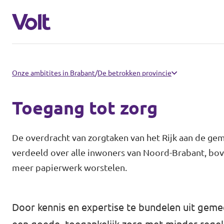
Brabantse politiek
Onze ambitites in Brabant
/
De betrokken provincie
Fractie Provincale Staten
Toegang tot zorg
Standpunten
Fractie Eindhoven
De overdracht van zorgtaken van het Rijk aan de gem
Over Volt
verdeeld over alle inwoners van Noord-Brabant, bov
Gemeenten
meer papierwerk worstelen.
Mensen
Breda
Door kennis en expertise te bundelen uit gem
Den Bosch
Nieuws