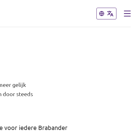
Sluiten
Sluiten
meer gelijk
h door steeds
we voor iedere Brabander