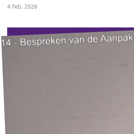
↗️ Overzicht alle Nederlandse afdelingen
4 feb. 2026
Agenda
Verkiezingsprogramma
Word lid
Wat we doen
Merch store
Doe mee