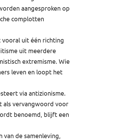
s worden aangesproken op
ische complotten
vooral uit één richting
emitisme uit meerdere
amistisch extremisme. Wie
ers leven en loopt het
steert via antizionisme.
uikt als vervangwoord voor
 wordt benoemd, blijft een
en van de samenleving,