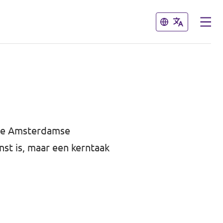
Sluiten
Sluiten
 de Amsterdamse
nst is, maar een kerntaak