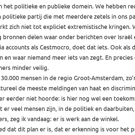
n het politieke en publieke domein. We hebben re
 politieke partij die met meerdere zetels in ons 
t zich niet tot expliciet extremistische kringen.
bronnen delen waar onder berichten over Israël 
ia accounts als Cestmocro, doet dat iets. Ook als d
ven en waar niemand meer iets van zegt. En precie
rs minder veilig.
 30.000 mensen in de regio Groot-Amsterdam, zo’
ctureel de meeste meldingen van haat en discrimin
er eerder niet hoorde: is hier nog wel een toekom
t er veel mensen zijn, in de politiek en daarbuiten
s, zeg ik vandaag: er is werk aan de winkel.
ed dat dit plan er is, dat er erkenning is voor he