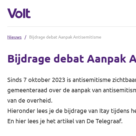
Nieuws
/
Bijdrage debat Aanpak Antisemitisme
Kies een taal
Bijdrage debat Aanpak 
Nederlands
Standpunten
Sinds 7 oktober 2023 is antisemitisme zicht
Over Volt
gemeenteraad over de aanpak van antisemitisme.
Volt afdelingen dichtbij
van de overheid.
Mensen
Hieronder lees je de bijdrage van Itay tijdens h
Volt Nederland
En
hier
lees je het artikel van De Telegraaf.
Volt Noord-Holland
Nieuws