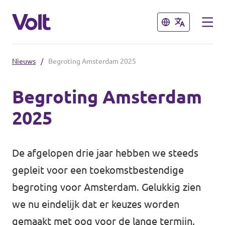
Sluiten
Sluiten
Nieuws
/
Begroting Amsterdam 2025
Kies een taal
Begroting Amsterdam
Nederlands
2025
Standpunten
Over Volt
De afgelopen drie jaar hebben we steeds
Volt afdelingen dichtbij
gepleit voor een toekomstbestendige
Mensen
Volt Nederland
begroting voor Amsterdam. Gelukkig zien
we nu eindelijk dat er keuzes worden
Volt Noord-Holland
Nieuws
gemaakt met oog voor de lange termijn.