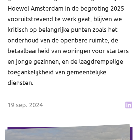
↗️ Overzicht alle Nederlandse afdelingen
Hoewel Amsterdam in de begroting 2025
Agenda
vooruitstrevend te werk gaat, blijven we
kritisch op belangrijke punten zoals het
onderhoud van de openbare ruimte, de
Verkiezingsprogramma
betaalbaarheid van woningen voor starters
en jonge gezinnen, en de laagdrempelige
Word lid
toegankelijkheid van gemeentelijke
Wat we doen
diensten.
Merch store
19 sep. 2024
Doe mee