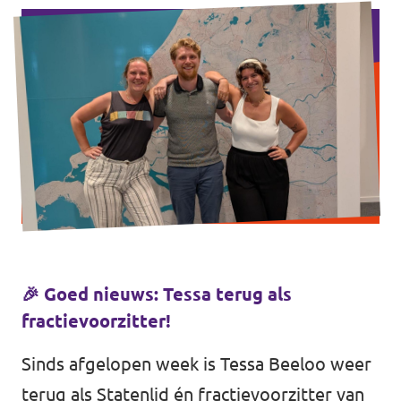
Afdelingsbesturen
Bestuur Haag- en Rijnland
Bestuur Rotterdam Zuid-Holland Zuid
Vacatures
Vacatures Volt Zuid-Holland Zuid
🎉 Goed nieuws: Tessa terug als
fractievoorzitter!
Sinds afgelopen week is
Tessa Beeloo
weer
terug als Statenlid én fractievoorzitter van