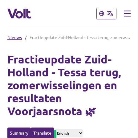
Sluiten
Sluiten
Nieuws
/
Fractieupdate Zuid-Holland - Tessa terug, zomerwisselingen en resultaten Voorjaarsnota 🌿
Overzicht fracties en communities
Fractieupdate Zuid-
Overzicht fracties en communities
Holland - Tessa terug,
Standpunten
zomerwisselingen en
Fracties
Over Volt
resultaten
Zuid-Holland
Mensen
Voorjaarsnota 🌿
Delft
Rotterdam
Nieuws
Summary
Translate