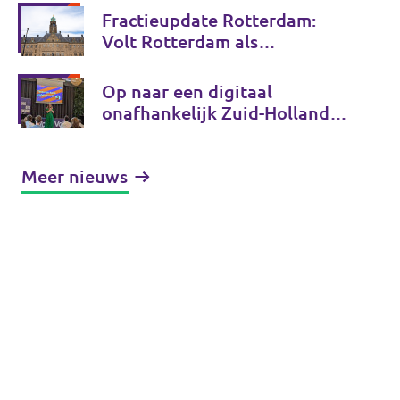
Fractieupdate Rotterdam:
Volt Rotterdam als
coalitiepartij
Op naar een digitaal
onafhankelijk Zuid-Holland
en Tessa Beeloo herkozen tot
lijsttrekker! - Fractieupdate
Meer nieuws
Zuid-Holland