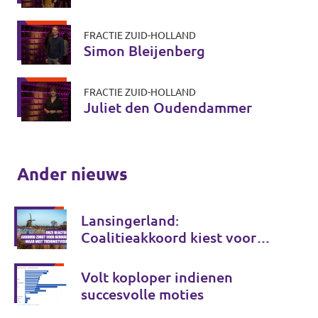
FRACTIE ZUID-HOLLAND
Simon Bleijenberg
FRACTIE ZUID-HOLLAND
Juliet den Oudendammer
Ander nieuws
Lansingerland:
Coalitieakkoord kiest voor
behoud, maar onvoldoende
voor de toekomst
Volt koploper indienen
succesvolle moties