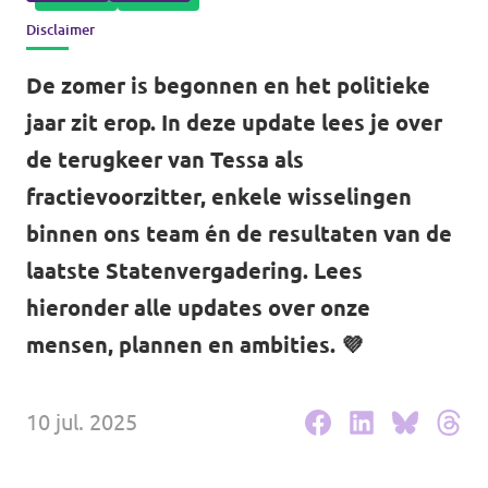
Disclaimer
Agenda
Communities
De zomer is begonnen en het politieke
Delft
jaar zit erop. In deze update lees je over
Den Haag
de terugkeer van Tessa als
fractievoorzitter, enkele wisselingen
Gouda
binnen ons team én de resultaten van de
Leiden
laatste Statenvergadering. Lees
Leidschendam-Voorburg
hieronder alle updates over onze
mensen, plannen en ambities. 💜
Rotterdam
Wassenaar
10 jul. 2025
Lansingerland