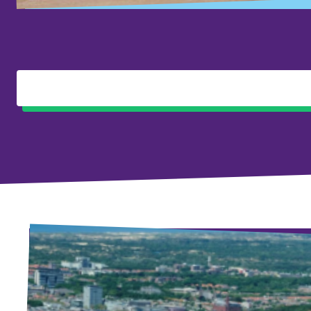
Afdelingsbesturen
Bestuur Haag- en Rijnland
Bestuur Rotterdam Zuid-Holland Zuid
Vacatures
Vacatures Volt Zuid-Holland Zuid