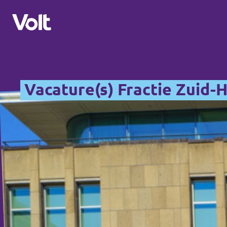
Overzicht fracties en communities
Vacature(s) Fractie Zuid-
Overzicht fracties en communities
Standpunten
Fracties
Over Volt
Zuid-Holland
Mensen
Delft
Rotterdam
Nieuws