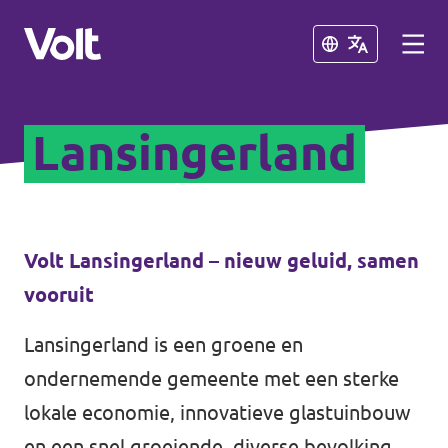
Sluiten
Sluiten
Lansingerland
Overzicht fracties en communities
Overzicht fracties en communities
Standpunten
Volt Lansingerland – nieuw geluid, samen
Fracties
vooruit
Over Volt
Zuid-Holland
Lansingerland is een groene en
Mensen
Delft
ondernemende gemeente met een sterke
lokale economie, innovatieve glastuinbouw
Rotterdam
Nieuws
en een snel groeiende, diverse bevolking.