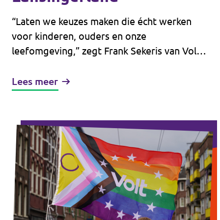
“Laten we keuzes maken die écht werken
voor kinderen, ouders en onze
leefomgeving,” zegt Frank Sekeris van Volt
Lansingerland. De roep om in elke
dorpskern een eigen kinderboerderij klinkt
Lees meer
sympathiek, maar past niet bij hoe
vergelijkbare gemeenten dit organiseren.