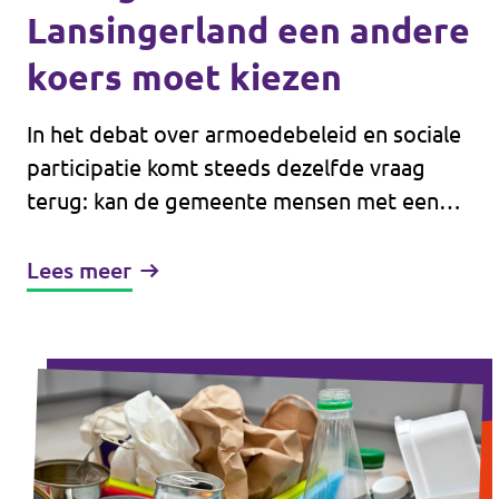
Lansingerland een andere
koers moet kiezen
In het debat over armoedebeleid en sociale
participatie komt steeds dezelfde vraag
terug: kan de gemeente mensen met een
bijstandsuitkering verplichten om een
tegenprestatie te leveren? Dit klinkt voor
Lees meer
sommigen eerlijk en logisch. Toch is Volt
Lansingerland het hier niet mee eens.