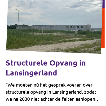
aandacht blijft voor sterke dorpen en een
actieve samenleving. Tegelijkertijd valt op
dat het akkoord vooral gericht is op het
behouden van Lansingerland zoals het nu is.
Dat is begrijpelijk.
Structurele Opvang in
Lansingerland
“We moeten nú het gesprek voeren over
structurele opvang in Lansingerland, zodat
we na 2030 niet achter de feiten aanlopen,”