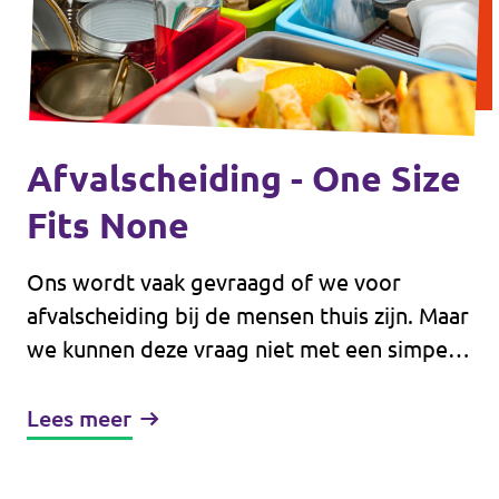
Afvalscheiding - One Size
Fits None
Ons wordt vaak gevraagd of we voor
afvalscheiding bij de mensen thuis zijn. Maar
we kunnen deze vraag niet met een simpel
“ja”of “nee” beantwoorden. Bij deze ene
vraag horen namelijk meerdere
Lees meer
antwoorden, want het ene afval is het
andere niet.