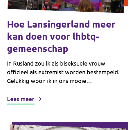
Hoe Lansingerland meer
kan doen voor lhbtq-
gemeenschap
In Rusland zou ik als biseksuele vrouw
officieel als extremist worden bestempeld.
Gelukkig woon ik in ons mooie
Lansingerland, waar ik niet vervolgd word
om wie ik ben — maar waar acceptatie nog
Lees meer
niet altijd vanzelfsprekend is.