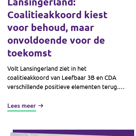
Lansingerland:
Coalitieakkoord kiest
voor behoud, maar
onvoldoende voor de
toekomst
Volt Lansingerland ziet in het
coalitieakkoord van Leefbaar 3B en CDA
verschillende positieve elementen terug.
Het is goed dat de coalitie inzet op
woningbouw, groen, bereikbaarheid,
Lees meer
verenigingen en leefbare wijken. Ook
waarderen wij dat de ontwikkeling van
Bleizo-West wordt voortgezet en dat er