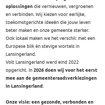
oplossingen
die vernieuwen, vergroenen
Afdelingsbesturen
en verbinden. Wij kiezen voor eerlijke,
toekomstgerichte ideeën die jouw leven
Bestuur Haag- en Rijnland
beter maken en onze gemeente sterker.
Bestuur Rotterdam Zuid-Holland Zuid
Ook lokaal maken we het verschil: met een
Europese blik én stevige wortels in
Vacatures
Lansingerland.
Volt Lansingerland werd eind 2022
Vacatures Volt Zuid-Holland Zuid
opgericht. In
2026 doen wij voor het eerst
mee aan de gemeenteraadsverkiezingen
in Lansingerland
.
Onze visie: een gezonde, verbonden en