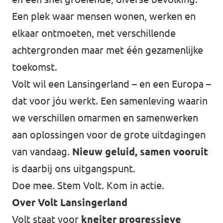
Een plek waar mensen wonen, werken en
Agenda
Communities
elkaar ontmoeten, met verschillende
Delft
achtergronden maar met één gezamenlijke
toekomst.
Den Haag
Volt wil een Lansingerland – en een Europa –
Gouda
dat voor jóu werkt. Een samenleving waarin
Leiden
we verschillen omarmen en samenwerken
aan oplossingen voor de grote uitdagingen
Leidschendam-Voorburg
van vandaag.
Nieuw geluid, samen vooruit
Rotterdam
is daarbij ons uitgangspunt.
Wassenaar
Doe mee. Stem Volt. Kom in actie.
Over Volt Lansingerland
Lansingerland
Volt staat voor
kneiter progressieve