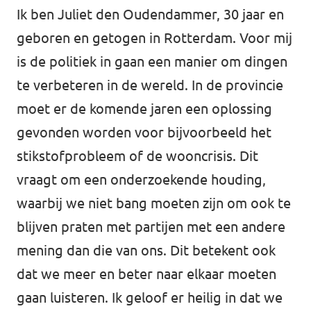
Ik ben Juliet den Oudendammer, 30 jaar en
Afdelingsbesturen
geboren en getogen in Rotterdam. Voor mij
is de politiek in gaan een manier om dingen
Bestuur Haag- en Rijnland
te verbeteren in de wereld. In de provincie
Bestuur Rotterdam Zuid-Holland Zuid
moet er de komende jaren een oplossing
gevonden worden voor bijvoorbeeld het
Vacatures
stikstofprobleem of de wooncrisis. Dit
vraagt om een onderzoekende houding,
Vacatures Volt Zuid-Holland Zuid
waarbij we niet bang moeten zijn om ook te
blijven praten met partijen met een andere
mening dan die van ons. Dit betekent ook
dat we meer en beter naar elkaar moeten
gaan luisteren. Ik geloof er heilig in dat we