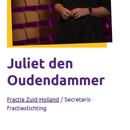
Agenda
Communities
Delft
Den Haag
Gouda
Juliet den
Leiden
Oudendammer
Leidschendam-Voorburg
Rotterdam
Fractie Zuid-Holland
/
Secretaris
Wassenaar
fractiestichting
Lansingerland