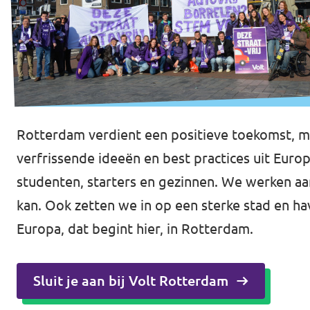
Agenda
Communities
Delft
Den Haag
Gouda
Rotterdam verdient een positieve toekomst, m
verfrissende ideeën en best practices uit Eur
Leiden
studenten, starters en gezinnen. We werken aan 
Leidschendam-Voorburg
kan. Ook zetten we in op een sterke stad en hav
Rotterdam
Europa, dat begint hier, in Rotterdam.
Wassenaar
Sluit je aan bij Volt Rotterdam
Lansingerland