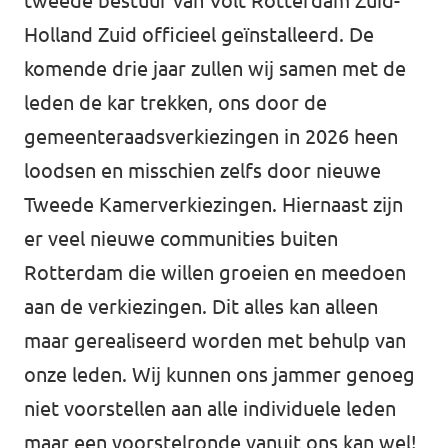
tweede bestuur van Volt Rotterdam Zuid-
Agenda
Holland Zuid officieel geïnstalleerd. De
Communities
komende drie jaar zullen wij samen met de
Delft
leden de kar trekken, ons door de
gemeenteraadsverkiezingen in 2026 heen
Den Haag
loodsen en misschien zelfs door nieuwe
Gouda
Tweede Kamerverkiezingen. Hiernaast zijn
Leiden
er veel nieuwe communities buiten
Rotterdam die willen groeien en meedoen
Leidschendam-Voorburg
aan de verkiezingen. Dit alles kan alleen
Rotterdam
maar gerealiseerd worden met behulp van
Wassenaar
onze leden. Wij kunnen ons jammer genoeg
niet voorstellen aan alle individuele leden
Lansingerland
maar een voorstelronde vanuit ons kan wel!