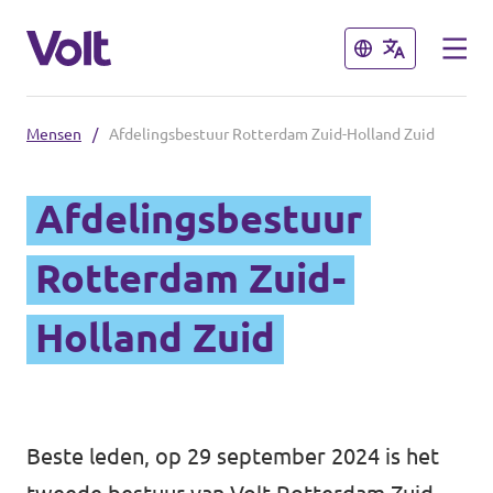
Sluiten
Sluiten
Mensen
/
Afdelingsbestuur Rotterdam Zuid-Holland Zuid
Overzicht fracties en communities
Afdelingsbestuur
Overzicht fracties en communities
Standpunten
Rotterdam Zuid-
Fracties
Over Volt
Holland Zuid
Zuid-Holland
Mensen
Delft
Beste leden, op 29 september 2024 is het
Rotterdam
Nieuws