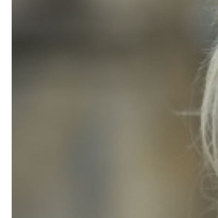
Afdelingsbesturen
Bestuur Haag- en Rijnland
Bestuur Rotterdam Zuid-Holland Zuid
Vacatures
Vacatures Volt Zuid-Holland Zuid