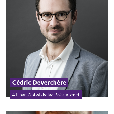
Agenda
Communities
Delft
Den Haag
Gouda
Leiden
Leidschendam-Voorburg
Cédric Deverchère
Rotterdam
Wassenaar
41 jaar, Ontwikkelaar Warmtenet
Lansingerland