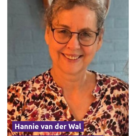
Afdelingsbesturen
Bestuur Haag- en Rijnland
Bestuur Rotterdam Zuid-Holland Zuid
Vacatures
Vacatures Volt Zuid-Holland Zuid
Hannie van der Wal