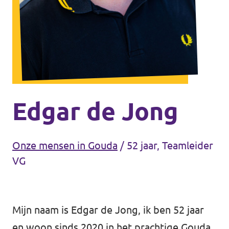
Agenda
Communities
Delft
Den Haag
Gouda
Edgar de Jong
Leiden
Leidschendam-Voorburg
Onze mensen in Gouda
/
52 jaar, Teamleider
VG
Rotterdam
Wassenaar
Mijn naam is Edgar de Jong, ik ben 52 jaar
Lansingerland
en woon sinds 2020 in het prachtige Gouda