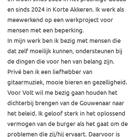
en sinds 2024 in Korte Akkeren. Ik werk als
Afdelingsbesturen
meewerkend op een werkproject voor
Bestuur Haag- en Rijnland
mensen met een beperking.
In mijn werk ben ik bezig met mensen die
Bestuur Rotterdam Zuid-Holland Zuid
dat zelf moeilijk kunnen, ondersteunen bij
de dingen die voor hen van belang zijn.
Vacatures
Privé ben ik een liefhebber van
Vacatures Volt Zuid-Holland Zuid
gitaarmuziek, mooie bieren en gezelligheid.
Voor Volt wil me bezig gaan houden het
dichterbij brengen van de Gouwenaar naar
het beleid. Ik geloof sterk in het oplossend
vermogen van de burger als het gaat om de
problemen die zij/hij ervaart. Daarvoor is