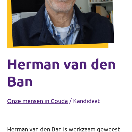
Agenda
Communities
Delft
Den Haag
Gouda
Herman van den
Leiden
Ban
Leidschendam-Voorburg
Rotterdam
Onze mensen in Gouda
/
Kandidaat
Wassenaar
Lansingerland
Herman van den Ban is werkzaam geweest