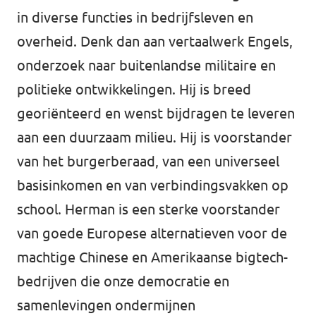
in diverse functies in bedrijfsleven en
Afdelingsbesturen
overheid. Denk dan aan vertaalwerk Engels,
onderzoek naar buitenlandse militaire en
Bestuur Haag- en Rijnland
politieke ontwikkelingen. Hij is breed
Bestuur Rotterdam Zuid-Holland Zuid
georiënteerd en wenst bijdragen te leveren
aan een duurzaam milieu. Hij is voorstander
Vacatures
van het burgerberaad, van een universeel
basisinkomen en van verbindingsvakken op
Vacatures Volt Zuid-Holland Zuid
school. Herman is een sterke voorstander
van goede Europese alternatieven voor de
machtige Chinese en Amerikaanse bigtech-
bedrijven die onze democratie en
samenlevingen ondermijnen