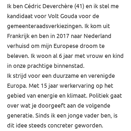
Ik ben Cédric Deverchère (41) en ik stel me
Afdelingsbesturen
kandidaat voor Volt Gouda voor de
gemeenteraadsverkiezingen. Ik kom uit
Bestuur Haag- en Rijnland
Frankrijk en ben in 2017 naar Nederland
Bestuur Rotterdam Zuid-Holland Zuid
verhuisd om mijn Europese droom te
beleven. Ik woon al 6 jaar met vrouw en kind
Vacatures
in onze prachtige binnenstad.
Ik strijd voor een duurzame en verenigde
Vacatures Volt Zuid-Holland Zuid
Europa. Met 15 jaar werkervaring op het
gebied van energie en klimaat. Politiek gaat
over wat je doorgeeft aan de volgende
generatie. Sinds ik een jonge vader ben, is
dit idee steeds concreter geworden.