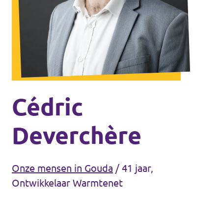
Agenda
Communities
Delft
Den Haag
Gouda
Cédric
Leiden
Deverchère
Leidschendam-Voorburg
Rotterdam
Onze mensen in Gouda
/
41 jaar,
Wassenaar
Ontwikkelaar Warmtenet
Lansingerland