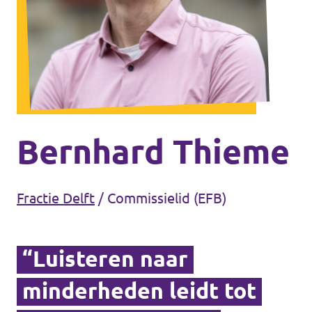
Agenda
Communities
Delft
Den Haag
Gouda
Bernhard Thieme
Leiden
Leidschendam-Voorburg
Fractie Delft
/
Commissielid (EFB)
Rotterdam
“Luisteren naar
Wassenaar
minderheden leidt tot
Lansingerland