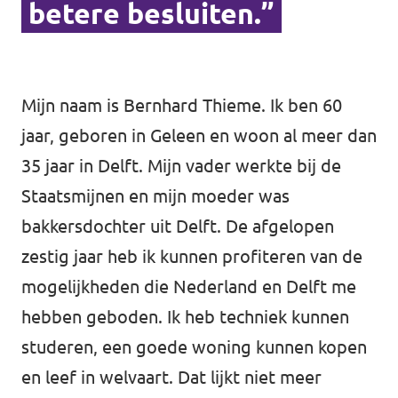
betere besluiten.”
Afdelingsbesturen
Bestuur Haag- en Rijnland
Mijn naam is Bernhard Thieme. Ik ben 60
Bestuur Rotterdam Zuid-Holland Zuid
jaar, geboren in Geleen en woon al meer dan
35 jaar in Delft. Mijn vader werkte bij de
Vacatures
Staatsmijnen en mijn moeder was
bakkersdochter uit Delft. De afgelopen
Vacatures Volt Zuid-Holland Zuid
zestig jaar heb ik kunnen profiteren van de
mogelijkheden die Nederland en Delft me
hebben geboden. Ik heb techniek kunnen
studeren, een goede woning kunnen kopen
en leef in welvaart. Dat lijkt niet meer