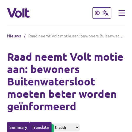
Sluiten
Sluiten
Nieuws
/
Raad neemt Volt motie aan: bewoners Buitenwatersloot moeten beter worden geïnformeerd
Overzicht fracties en communities
Raad neemt Volt motie
Overzicht fracties en communities
aan: bewoners
Standpunten
Buitenwatersloot
Fracties
Over Volt
moeten beter worden
Zuid-Holland
Mensen
geïnformeerd
Delft
Rotterdam
Nieuws
Summary
Translate