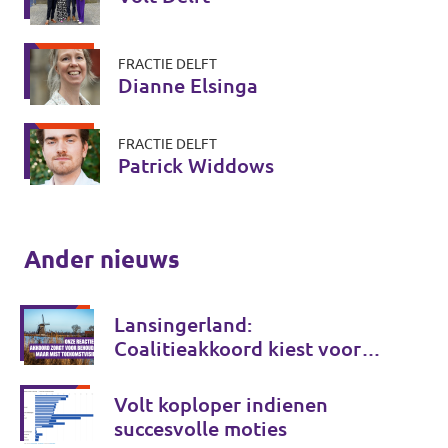
FRACTIE DELFT
Dianne Elsinga
FRACTIE DELFT
Patrick Widdows
Ander nieuws
Lansingerland:
Coalitieakkoord kiest voor
behoud, maar onvoldoende
voor de toekomst
Volt koploper indienen
succesvolle moties