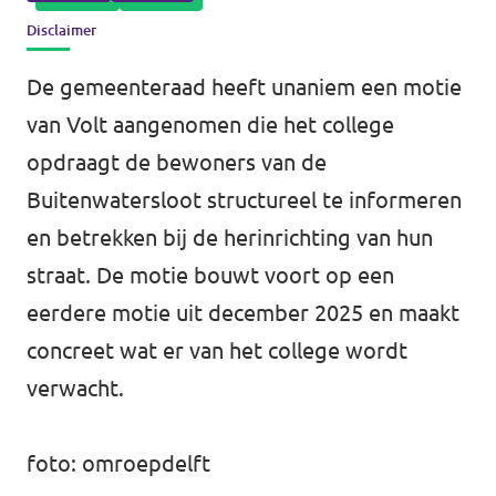
Disclaimer
Agenda
Communities
De gemeenteraad heeft unaniem een motie
Delft
van Volt aangenomen die het college
Den Haag
opdraagt de bewoners van de
Buitenwatersloot structureel te informeren
Gouda
en betrekken bij de herinrichting van hun
Leiden
straat. De motie bouwt voort op een
Leidschendam-Voorburg
eerdere motie uit december 2025 en maakt
concreet wat er van het college wordt
Rotterdam
verwacht.
Wassenaar
Lansingerland
foto: omroepdelft