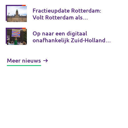
Fractieupdate Rotterdam:
Volt Rotterdam als
coalitiepartij
Op naar een digitaal
onafhankelijk Zuid-Holland
en Tessa Beeloo herkozen tot
lijsttrekker! - Fractieupdate
Meer nieuws
Zuid-Holland