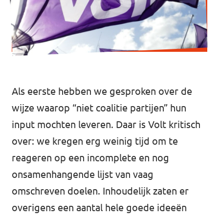
Afdelingsbesturen
Bestuur Haag- en Rijnland
Bestuur Rotterdam Zuid-Holland Zuid
Als eerste hebben we gesproken over de
Vacatures
wijze waarop “niet coalitie partijen” hun
input mochten leveren. Daar is Volt kritisch
Vacatures Volt Zuid-Holland Zuid
over: we kregen erg weinig tijd om te
reageren op een incomplete en nog
onsamenhangende lijst van vaag
omschreven doelen. Inhoudelijk zaten er
overigens een aantal hele goede ideeën