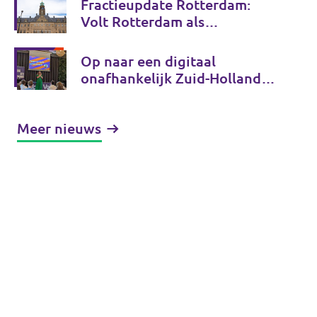
Fractieupdate Rotterdam:
Volt Rotterdam als
coalitiepartij
Op naar een digitaal
onafhankelijk Zuid-Holland
en Tessa Beeloo herkozen tot
lijsttrekker! - Fractieupdate
Meer nieuws
Zuid-Holland