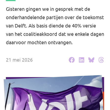
Agenda
Gisteren gingen we in gesprek met de
Communities
onderhandelende partijen over de toekomst
Delft
van Delft. Als basis diende de 40% versie
van het coalitieakkoord dat we enkele dagen
Den Haag
daarvoor mochten ontvangen.
Gouda
Leiden
21 mei 2026
Leidschendam-Voorburg
Rotterdam
Wassenaar
Lansingerland