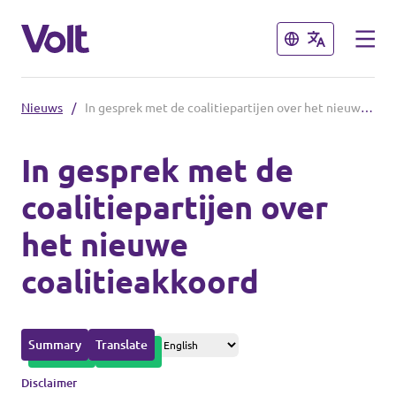
Sluiten
Sluiten
Nieuws
/
In gesprek met de coalitiepartijen over het nieuwe coalitieakkoord
Overzicht fracties en communities
In gesprek met de
Overzicht fracties en communities
coalitiepartijen over
Standpunten
het nieuwe
Fracties
Over Volt
coalitieakkoord
Zuid-Holland
Mensen
Delft
Summary
Translate
Rotterdam
Nieuws
Disclaimer