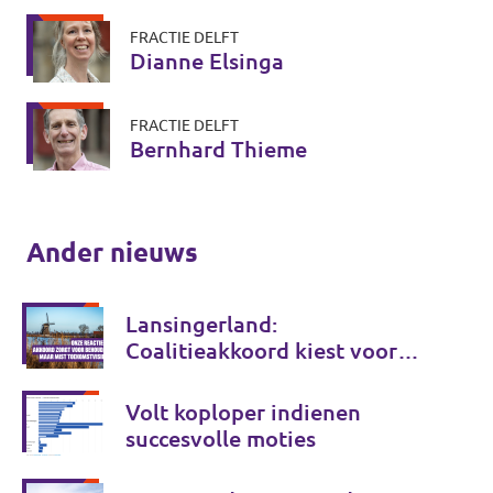
FRACTIE DELFT
Dianne Elsinga
FRACTIE DELFT
Bernhard Thieme
Ander nieuws
Lansingerland:
Coalitieakkoord kiest voor
behoud, maar onvoldoende
voor de toekomst
Volt koploper indienen
succesvolle moties