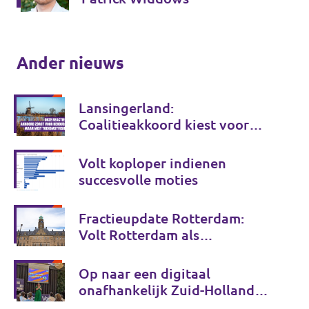
Ander nieuws
Lansingerland:
Coalitieakkoord kiest voor
behoud, maar onvoldoende
voor de toekomst
Volt koploper indienen
succesvolle moties
Fractieupdate Rotterdam:
Volt Rotterdam als
coalitiepartij
Op naar een digitaal
onafhankelijk Zuid-Holland
en Tessa Beeloo herkozen tot