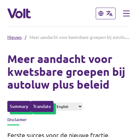
Sluiten
Sluiten
Nieuws
/
Meer aandacht voor kwetsbare groepen bij autoluw plus beleid
Overzicht fracties en communities
Meer aandacht voor
Overzicht fracties en communities
kwetsbare groepen bij
Standpunten
autoluw plus beleid
Fracties
Over Volt
Zuid-Holland
Mensen
Summary
Translate
Delft
Disclaimer
Rotterdam
Nieuws
Eerste succes voor de nieuwe fractie.