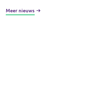
lijsttrekker! - Fractieupdate
Meer nieuws
Zuid-Holland