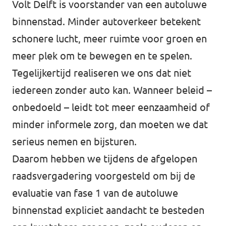
Volt Delft is voorstander van een autoluwe
Afdelingsbesturen
binnenstad. Minder autoverkeer betekent
schonere lucht, meer ruimte voor groen en
Bestuur Haag- en Rijnland
meer plek om te bewegen en te spelen.
Bestuur Rotterdam Zuid-Holland Zuid
Tegelijkertijd realiseren we ons dat niet
iedereen zonder auto kan. Wanneer beleid –
Vacatures
onbedoeld – leidt tot meer eenzaamheid of
minder informele zorg, dan moeten we dat
Vacatures Volt Zuid-Holland Zuid
serieus nemen en bijsturen.
Daarom hebben we tijdens de afgelopen
raadsvergadering voorgesteld om bij de
evaluatie van fase 1 van de autoluwe
binnenstad expliciet aandacht te besteden