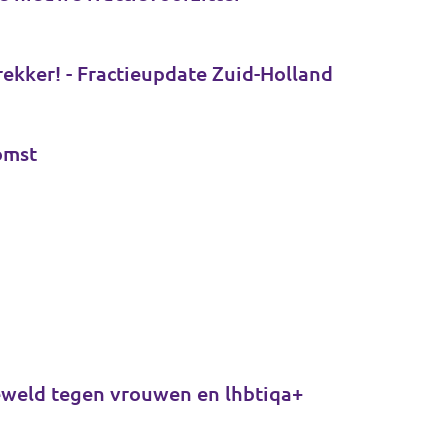
Op naar een digitaal onafhankelijk Zuid-Holland en Tessa Beeloo herkozen tot lijsttrekker! - Fractieupdate Zuid-Holland
omst
geweld tegen vrouwen en lhbtiqa+