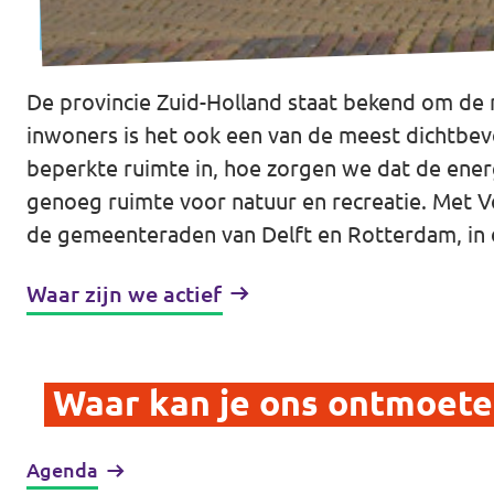
Afdelingsbesturen
De provincie Zuid-Holland staat bekend om de r
Bestuur Haag- en Rijnland
inwoners is het ook een van de meest dichtbevo
Bestuur Rotterdam Zuid-Holland Zuid
beperkte ruimte in, hoe zorgen we dat de ener
genoeg ruimte voor natuur en recreatie. Met V
de gemeenteraden van Delft en Rotterdam, in d
Vacatures
Waar zijn we actief
Vacatures Volt Zuid-Holland Zuid
Waar kan je ons ontmoete
Agenda