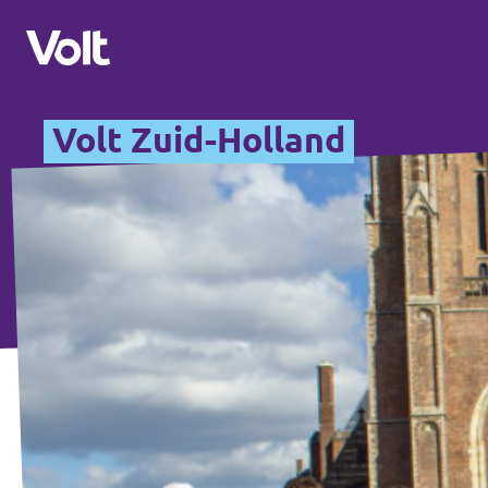
Volt Zuid-Holland
Overzicht fracties en communities
Overzicht fracties en communities
Standpunten
Fracties
Over Volt
Zuid-Holland
Mensen
Delft
Rotterdam
Nieuws