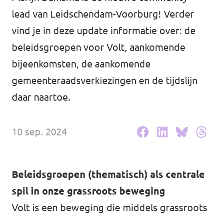
lead van Leidschendam-Voorburg! Verder
Agenda
Communities
vind je in deze update informatie over: de
Delft
beleidsgroepen voor Volt, aankomende
bijeenkomsten, de aankomende
Den Haag
gemeenteraadsverkiezingen en de tijdslijn
Gouda
daar naartoe.
Leiden
10 sep. 2024
Leidschendam-Voorburg
Rotterdam
Beleidsgroepen (thematisch) als centrale
Wassenaar
spil in onze grassroots beweging
Lansingerland
Volt is een beweging die middels grassroots