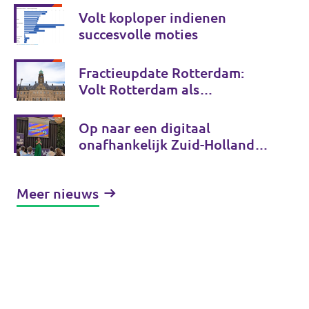
voor de toekomst
Volt koploper indienen
succesvolle moties
Fractieupdate Rotterdam:
Volt Rotterdam als
coalitiepartij
Op naar een digitaal
onafhankelijk Zuid-Holland
en Tessa Beeloo herkozen tot
lijsttrekker! - Fractieupdate
Meer nieuws
Zuid-Holland