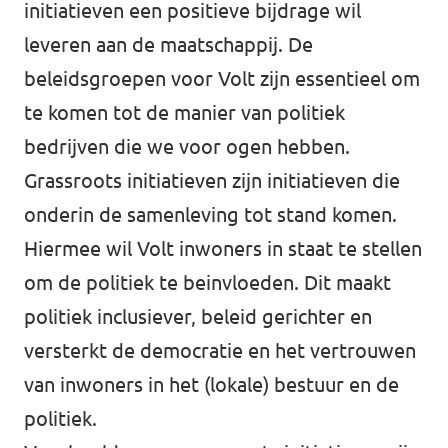
initiatieven een positieve bijdrage wil
Afdelingsbesturen
leveren aan de maatschappij. De
beleidsgroepen voor Volt zijn essentieel om
Bestuur Haag- en Rijnland
te komen tot de manier van politiek
Bestuur Rotterdam Zuid-Holland Zuid
bedrijven die we voor ogen hebben.
Grassroots initiatieven zijn initiatieven die
Vacatures
onderin de samenleving tot stand komen.
Hiermee wil Volt inwoners in staat te stellen
Vacatures Volt Zuid-Holland Zuid
om de politiek te beinvloeden. Dit maakt
politiek inclusiever, beleid gerichter en
versterkt de democratie en het vertrouwen
van inwoners in het (lokale) bestuur en de
politiek.