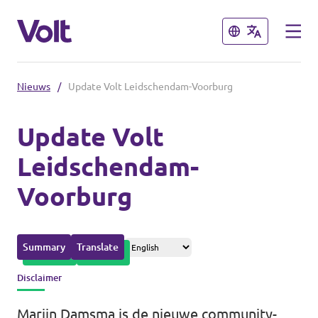
Sluiten
Sluiten
Nieuws
/
Update Volt Leidschendam-Voorburg
Overzicht fracties en communities
Update Volt
Overzicht fracties en communities
Leidschendam-
Standpunten
Voorburg
Fracties
Over Volt
Zuid-Holland
Mensen
Summary
Translate
Delft
Disclaimer
Rotterdam
Nieuws
Marijn Damsma is de nieuwe community-