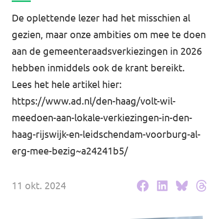
Agenda
De oplettende lezer had het misschien al
Communities
gezien, maar onze ambities om mee te doen
Delft
aan de gemeenteraadsverkiezingen in 2026
hebben inmiddels ook de krant bereikt.
Den Haag
Lees het hele artikel hier:
Gouda
https://www.ad.nl/den-haag/volt-wil-
Leiden
meedoen-aan-lokale-verkiezingen-in-den-
haag-rijswijk-en-leidschendam-voorburg-al-
Leidschendam-Voorburg
erg-mee-bezig~a24241b5/
Rotterdam
Wassenaar
11 okt. 2024
Lansingerland