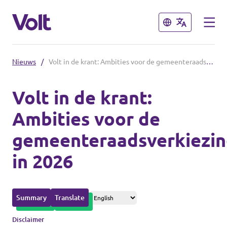
Sluiten
Sluiten
Nieuws
/
Volt in de krant: Ambities voor de gemeenteraadsverkiezingen in 2026
Overzicht fracties en communities
Volt in de krant:
Overzicht fracties en communities
Ambities voor de
Standpunten
gemeenteraadsverkiezi
Fracties
Over Volt
in 2026
Zuid-Holland
Mensen
Delft
Summary
Translate
Rotterdam
Nieuws
Disclaimer