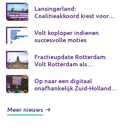
Lansingerland:
Coalitieakkoord kiest voor
behoud, maar onvoldoende
voor de toekomst
Volt koploper indienen
succesvolle moties
Fractieupdate Rotterdam:
Volt Rotterdam als
coalitiepartij
Op naar een digitaal
onafhankelijk Zuid-Holland
en Tessa Beeloo herkozen tot
lijsttrekker! - Fractieupdate
Meer nieuws
Zuid-Holland