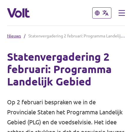
Sluiten
Sluiten
Nieuws
/
Statenvergadering 2 februari: Programma Landelijk Gebied
Andere afdelingen
Statenvergadering 2
Volt Nederland
februari: Programma
Standpunten
Volt Alkmaar
Landelijk Gebied
Volt Amsterdam
Over Volt
Volt Haarlem
Op 2 februari bespraken we in de
Mensen
Provinciale Staten het Programma Landelijk
Gebied (PLG) en de voedselvisie. Het idee
Nieuws