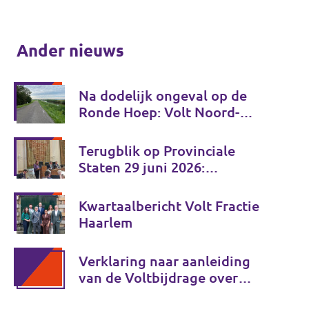
Ander nieuws
Na dodelijk ongeval op de
Ronde Hoep: Volt Noord-
Holland wil gezamenlijk
verkeersveiligheidsplan
Terugblik op Provinciale
Staten 29 juni 2026:
investeren in de toekomst van
Noord-Holland
Kwartaalbericht Volt Fractie
Haarlem
Verklaring naar aanleiding
van de Voltbijdrage over
moslimdiscriminatie