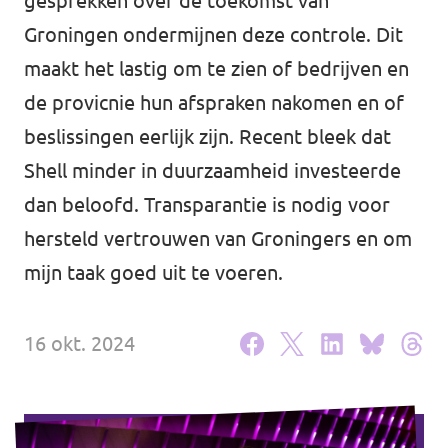
gesprekken over de toekomst van
Agenda
Groningen ondermijnen deze controle. Dit
maakt het lastig om te zien of bedrijven en
de provicnie hun afspraken nakomen en of
beslissingen eerlijk zijn. Recent bleek dat
Website gemeente Groningen
Shell minder in duurzaamheid investeerde
Website gemeente Eemsdelta
dan beloofd. Transparantie is nodig voor
hersteld vertrouwen van Groningers en om
Website Provinciale Statenfractie
mijn taak goed uit te voeren.
16 okt. 2024
Doe mee!