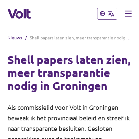
Sluiten
Sluiten
Nieuws
/
Shell papers laten zien, meer transparantie nodig in Groningen
Afdelingen en fracties
Shell papers laten zien,
Volt gemeente Groningen
meer transparantie
Standpunten
Volt gemeente Eemsdelta
nodig in Groningen
Volt Provinciale Staten Groningen
Over Volt
Als commissielid voor Volt in Groningen
Mensen
Volt Nederland
bewaak ik het provinciaal beleid en streef ik
naar transparante besluiten. Gesloten
Volt Nederland
Nieuws