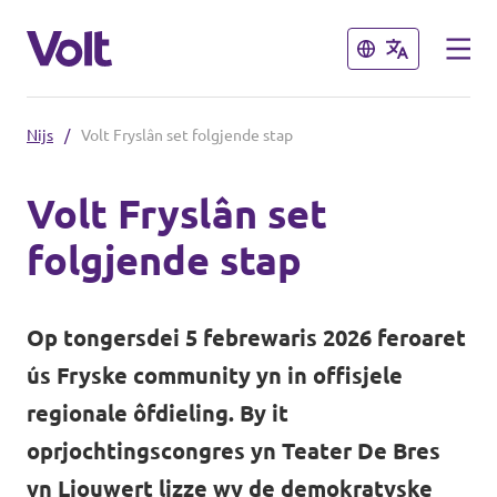
Slút
Slút
Nijs
/
Volt Fryslân set folgjende stap
Kies in taal
Volt Fryslân set
Frysk
folgjende stap
Belied
Oer Volt
Op tongersdei 5 febrewaris 2026 feroaret
Ofdielingen tichtby
ús Fryske community yn in offisjele
Minsken
Volt Grins
regionale ôfdieling. By it
oprjochtingscongres yn Teater De Bres
Volt Drinte
Nijs
yn Ljouwert lizze wy de demokratyske