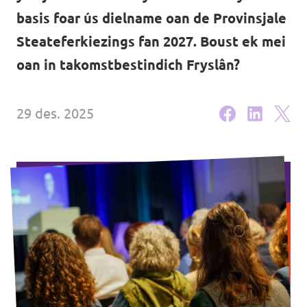
Volt Oerisel
basis foar ús dielname oan de Provinsjale
Aginda
Steateferkiezings fan 2027. Boust ek mei
oan in takomstbestindich Fryslân?
Wurd aktyf!
29 des. 2025
Fakatueres
Wurd lid!
Stypje Volt Fryslân!