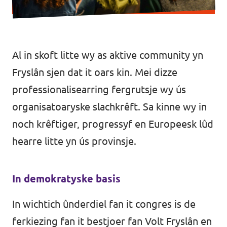
Al in skoft litte wy as aktive community yn
Fryslân sjen dat it oars kin. Mei dizze
professionalisearring fergrutsje wy ús
organisatoaryske slachkrêft. Sa kinne wy in
noch krêftiger, progressyf en Europeesk lûd
hearre litte yn ús provinsje.
In demokratyske basis
In wichtich ûnderdiel fan it congres is de
ferkiezing fan it bestjoer fan Volt Fryslân en