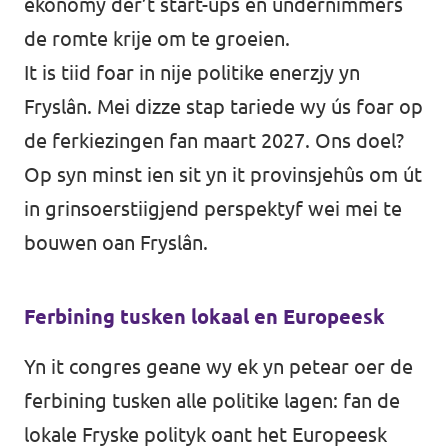
ekonomy dêr’t start-ups en ûndernimmers
de romte krije om te groeien.
It is tiid foar in nije politike enerzjy yn
Fryslân. Mei dizze stap tariede wy ús foar op
de ferkiezingen fan maart 2027. Ons doel?
Op syn minst ien sit yn it provinsjehûs om út
in grinsoerstiigjend perspektyf wei mei te
bouwen oan Fryslân.
Ferbining tusken lokaal en Europeesk
Yn it congres geane wy ek yn petear oer de
ferbining tusken alle politike lagen: fan de
lokale Fryske polityk oant het Europeesk