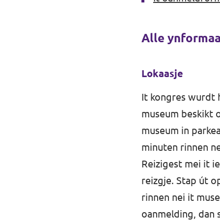
Alle ynformaa
Lokaasje
It kongres wurdt 
museum beskikt oer
museum in parkear
minuten rinnen n
Reizigest mei it i
reizgje. Stap út o
rinnen nei it mus
oanmelding, dan s