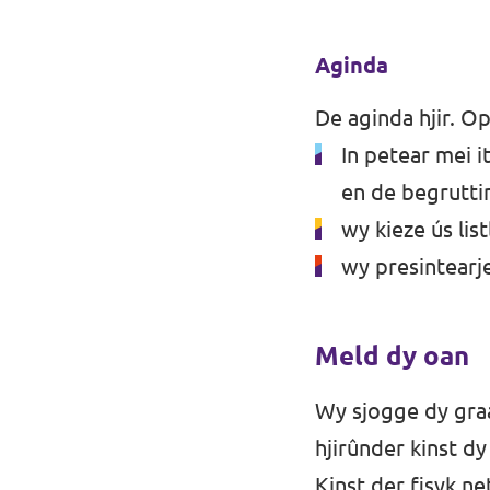
Aginda
De aginda
hjir
. Op
In petear mei i
en de begrutti
wy kieze ús lis
wy presintearj
Meld dy oan
Wy sjogge dy graac
hjirûnder kinst d
Kinst der fisyk n