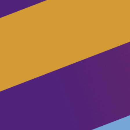
Volt Oerisel
Aginda
Wurd aktyf!
Fakatueres
Wurd lid!
Stypje Volt Fryslân!