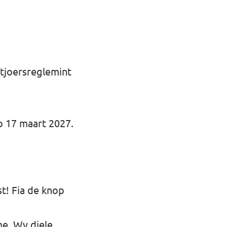
stjoersreglemint
p 17 maart 2027.
st! Fia de knop
me. Wy diele