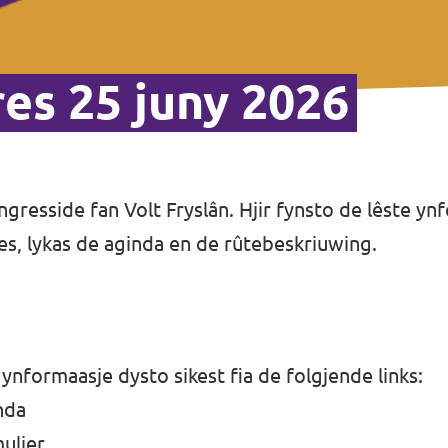
res 25 juny 2026
resside fan Volt Fryslân. Hjir fynsto de lêste ynf
, lykas de aginda en de rûtebeskriuwing.
ynformaasje dysto sikest fia de folgjende links:
nda
ulier