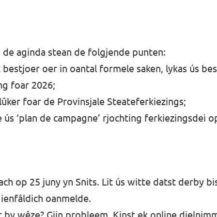
 de aginda stean de folgjende punten:
t bestjoer oer in oantal formele saken, lykas ús be
ng foar 2026;
tlûker foar de Provinsjale Steateferkiezings;
e ús ‘plan de campagne’ rjochting ferkiezingsdei o
h op 25 juny yn Snits. Lit ús witte datst derby bi
y ienfâldich oanmelde.
et by wêze? Gjin probleem. Kinst ek online dielnim