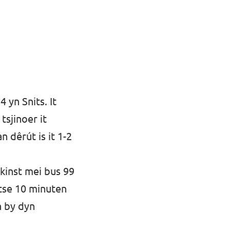
4 yn Snits. It
tsjinoer it
 dêrút is it 1-2
f kinst mei bus 99
ytse 10 minuten
n by dyn