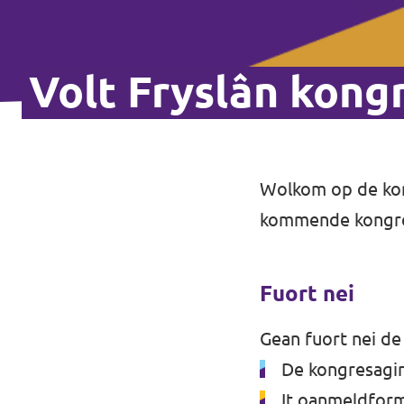
Volt Fryslân kong
Wolkom op de kong
kommende kongres
Fuort nei
Gean fuort nei de 
De kongresagi
It oanmeldform