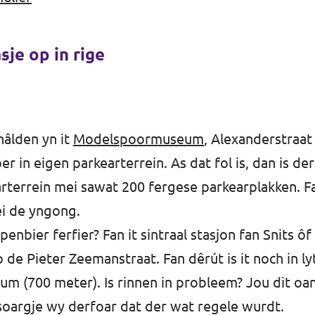
sje op in rige
hâlden yn it
Modelspoormuseum
, Alexanderstraat 
 in eigen parkearterrein. As dat fol is, dan is der 
terrein mei sawat 200 fergese parkearplakken. Fan
ei de yngong.
epenbier ferfier? Fan it sintraal stasjon fan Snits ô
p de Pieter Zeemanstraat. Fan dêrút is it noch in l
eum (700 meter). Is rinnen in probleem? Jou dit oa
oargje wy derfoar dat der wat regele wurdt.