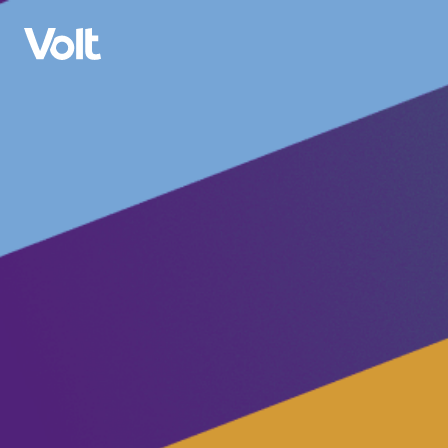
Kies in taal
Frysk
Belied
Oer Volt
Ofdielingen tichtby
Minsken
Volt Grins
Volt Drinte
Nijs