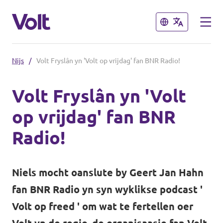
Slút
Slút
Nijs
/
Volt Fryslân yn 'Volt op vrijdag' fan BNR Radio!
Kies in taal
Volt Fryslân yn 'Volt
Frysk
op vrijdag' fan BNR
Belied
Radio!
Oer Volt
Ofdielingen tichtby
Niels mocht oanslute by Geert Jan Hahn
Minsken
Volt Grins
fan BNR Radio yn syn wyklikse podcast '
Volt Drinte
Volt op freed ' om wat te fertellen oer
Nijs