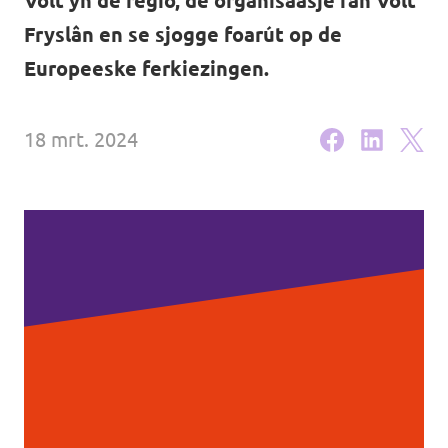
Volt yn de regio, de organisaasje fan Volt
Volt Oerisel
Aginda
Fryslân en se sjogge foarút op de
Europeeske ferkiezingen.
18 mrt. 2024
Wurd aktyf!
Fakatueres
Wurd lid!
Stypje Volt Fryslân!