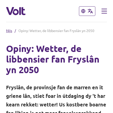
Slút
Slút
Nijs
/
Opiny: Wetter, de libbensier fan Fryslân yn 2050
Kies in taal
Opiny: Wetter, de
Frysk
libbensier fan Fryslân
Belied
yn 2050
Oer Volt
Ofdielingen tichtby
Fryslân, de provinsje fan de marren en it
Minsken
Volt Grins
griene lân, stiet foar in útdaging dy 't har
Volt Drinte
kearn rekket: wetter! Us kostbere boarne
Nijs