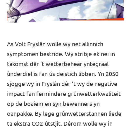
As Volt Fryslân wolle wy net allinnich
symptomen bestride. Wy stribje ek nei in
takomst dêr 't wetterbehear yntegraal
ûnderdiel is fan ús deistich libben. Yn 2050
sjogge wy in Fryslân dêr ’t wy de negative
impact fan fermindere grûnwetterkwaliteit
op de boaiem en syn bewenners yn
oanpakke. By lege grûnwetterstannen liede
ta ekstra CO2-útstjit. Dêrom wolle wy in