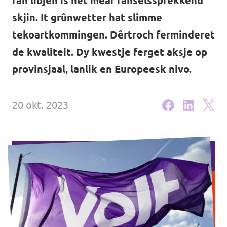
fan libjen is net mear fanselssprekkend
Volt Oerisel
Aginda
skjin. It grûnwetter hat slimme
tekoartkommingen. Dêrtroch ferminderet
de kwaliteit. Dy kwestje ferget aksje op
provinsjaal, lanlik en Europeesk nivo.
Wurd aktyf!
Fakatueres
20 okt. 2023
Wurd lid!
Stypje Volt Fryslân!