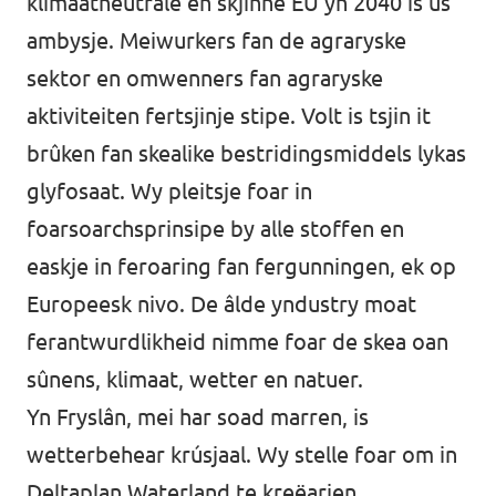
klimaatneutrale en skjinne EU yn 2040 is ús
ambysje. Meiwurkers fan de agraryske
sektor en omwenners fan agraryske
aktiviteiten fertsjinje stipe. Volt is tsjin it
brûken fan skealike bestridingsmiddels lykas
glyfosaat. Wy pleitsje foar in
foarsoarchsprinsipe by alle stoffen en
easkje in feroaring fan fergunningen, ek op
Europeesk nivo. De âlde yndustry moat
ferantwurdlikheid nimme foar de skea oan
sûnens, klimaat, wetter en natuer.
Yn Fryslân, mei har soad marren, is
wetterbehear krúsjaal. Wy stelle foar om in
Deltaplan Waterland te kreëarjen,