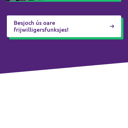
Besjoch ús oare
frijwilligersfunksjes!
Volt Europa
Volt is in pan-Europeeske partij en beweging