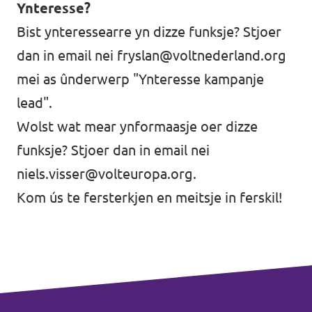
Ynteresse?
Bist ynteressearre yn dizze funksje? Stjoer
dan in email nei
fryslan@voltnederland.org
mei as ûnderwerp "Ynteresse kampanje
lead".
Wolst wat mear ynformaasje oer dizze
funksje? Stjoer dan in email nei
niels.visser@volteuropa.org
.
Kom ús te fersterkjen en meitsje in ferskil!