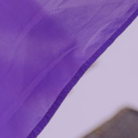
Volt Oerisel
Aginda
Wurd aktyf!
Fakatueres
Wurd lid!
Stypje Volt Fryslân!