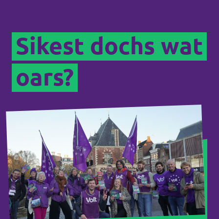
Sikest dochs wat
oars?