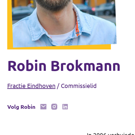
Eindhoven
Agenda
Tilburg
... alle gemeentes
Steun Volt Brabant
Robin Brokmann
Contact
Fractie Eindhoven
/
Commissielid
Vacatures
Volg Robin