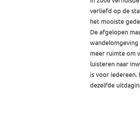
In 2006 verhuisde 
verliefd op de sta
het mooiste gedee
De afgelopen maan
wandelomgeving in 
meer ruimte om ve
luisteren naar in
is voor iedereen.
dezelfde uitdagin