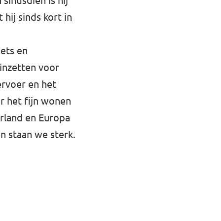
sindsdien is hij
hij sinds kort in
ets en
 inzetten voor
ervoer en het
ar het fijn wonen
erland en Europa
n staan we sterk.