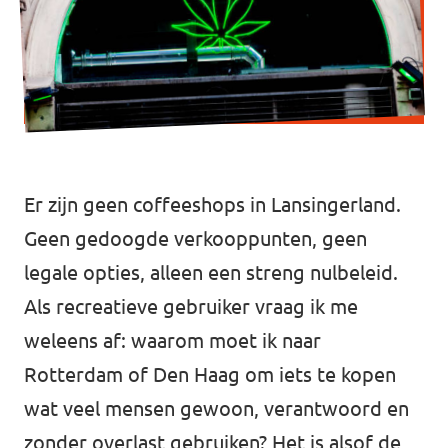
Afdelingsbesturen
Bestuur Haag- en Rijnland
Bestuur Rotterdam Zuid-Holland Zuid
Er zijn geen coffeeshops in Lansingerland.
Vacatures
Geen gedoogde verkooppunten, geen
Vacatures Volt Zuid-Holland Zuid
legale opties, alleen een streng nulbeleid.
Als recreatieve gebruiker vraag ik me
weleens af: waarom moet ik naar
Rotterdam of Den Haag om iets te kopen
wat veel mensen gewoon, verantwoord en
zonder overlast gebruiken? Het is alsof de