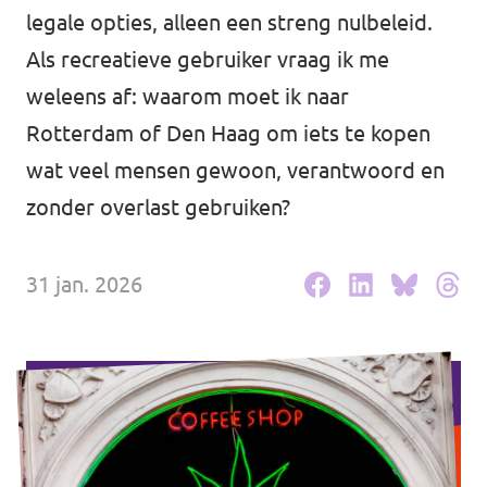
legale opties, alleen een streng nulbeleid.
Agenda
Communities
Als recreatieve gebruiker vraag ik me
weleens af: waarom moet ik naar
Delft
Rotterdam of Den Haag om iets te kopen
Den Haag
wat veel mensen gewoon, verantwoord en
Gouda
zonder overlast gebruiken?
Leiden
31 jan. 2026
Leidschendam-Voorburg
Rotterdam
Wassenaar
Lansingerland