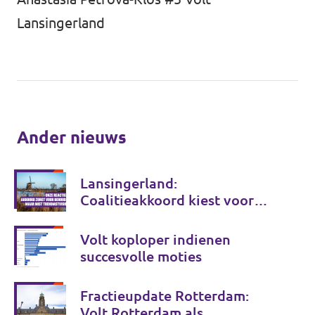
Lansingerland
Ander nieuws
Lansingerland:
Coalitieakkoord kiest voor
behoud, maar onvoldoende
voor de toekomst
Volt koploper indienen
succesvolle moties
Fractieupdate Rotterdam:
Volt Rotterdam als