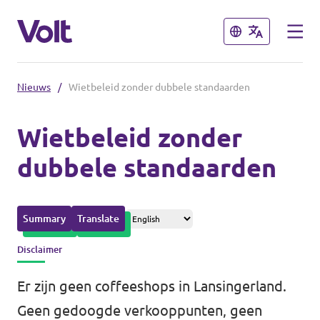
Sluiten
Sluiten
Nieuws
/
Wietbeleid zonder dubbele standaarden
Overzicht fracties en communities
Wietbeleid zonder
Overzicht fracties en communities
dubbele standaarden
Standpunten
Fracties
Over Volt
Summary
Translate
Zuid-Holland
Mensen
Disclaimer
Delft
Er zijn geen coffeeshops in Lansingerland.
Rotterdam
Nieuws
Geen gedoogde verkooppunten, geen