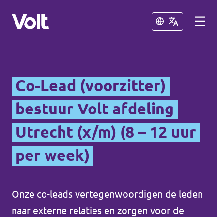
Sluiten
Sluiten
De communities in de Provincie
Co-Lead (voorzitter)
Utrecht
bestuur Volt afdeling
Volt Utrecht (Afdeling)
Standpunten
Utrecht (x/m) (8 – 12 uur
Volt Utrecht (Provincie)
Over Volt
per week)
Volt Amersfoort
Mensen
Volt Baarn
Onze co-leads vertegenwoordigen de leden
Volt De Bilt
Nieuws
naar externe relaties en zorgen voor de