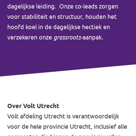
Volt Houten
dagelijkse leiding. Onze co-leads zorgen
Agenda
voor stabiliteit en structuur, houden het
Volt Soest
hoofd koel in de dagelijkse hectiek en
Volt Utrecht (Stad)
verzekeren onze
grassroots-
aanpak.
Vacatures
Volt Woerden
Volt Amersfoort
Volt Zeist
Volt Baarn
Volt Nederland
Volt De Bilt
Volt Nederland
Over Volt Utrecht
Volt Houten
Regio's
Volt afdeling Utrecht is verantwoordelijk
Volt Soest
voor de hele provincie Utrecht, inclusief alle