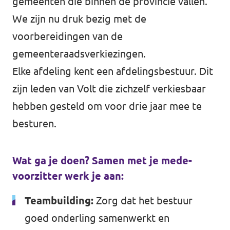
gemeenten die binnen de provincie vallen.
Volt Utrecht stad
We zijn nu druk bezig met de
voorbereidingen van de
Volt Woerden
gemeenteraadsverkiezingen.
Volt Zeist
Elke afdeling kent een afdelingsbestuur. Dit
zijn leden van Volt die zichzelf verkiesbaar
hebben gesteld om voor drie jaar mee te
besturen.
Doe mee!
Wat ga je doen?
Samen met je mede-
voorzitter werk je aan:
Teambuilding:
Zorg dat het bestuur
goed onderling samenwerkt en