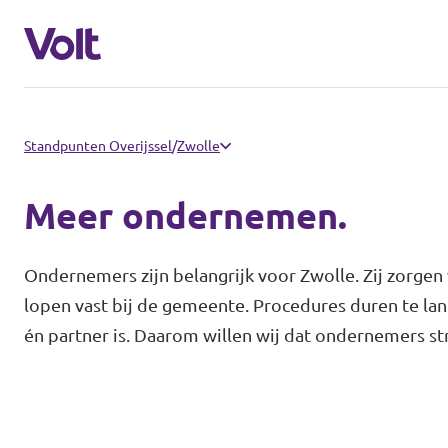
Communities
Standpunten Overijssel
/
Zwolle
Volt Almelo
Meer ondernemen.
Standpunten
Volt Deventer
Ondernemers zijn belangrijk voor Zwolle. Zij zorge
Volt Enschede
Over Volt
lopen vast bij de gemeente. Procedures duren te lan
én partner is. Daarom willen wij dat ondernemers str
Volt Hengelo
Mensen
Volt Zwolle
Nieuws