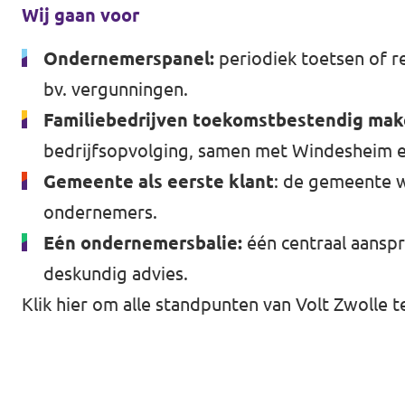
Almelo
Wij gaan voor
Deventer
Ondernemerspanel:
periodiek toetsen of re
Enschede
bv. vergunningen.
Familiebedrijven toekomstbestendig mak
Hengelo
bedrijfsopvolging, samen met Windesheim e
Zwolle
Gemeente als eerste klant
: de gemeente w
ondernemers.
Eén ondernemersbalie:
één centraal aanspr
deskundig advies.
Klik hier om alle standpunten van Volt Zwolle t