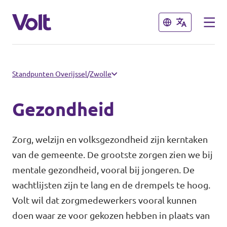
Sluiten
Sluiten
Communities
Standpunten Overijssel
/
Zwolle
Volt Almelo
Gezondheid
Standpunten
Volt Deventer
Zorg, welzijn en volksgezondheid zijn kerntaken
Volt Enschede
Over Volt
van de gemeente. De grootste zorgen zien we bij
mentale gezondheid, vooral bij jongeren. De
Volt Hengelo
Mensen
wachtlijsten zijn te lang en de drempels te hoog.
Volt Zwolle
Volt wil dat zorgmedewerkers vooral kunnen
doen waar ze voor gekozen hebben in plaats van
Nieuws