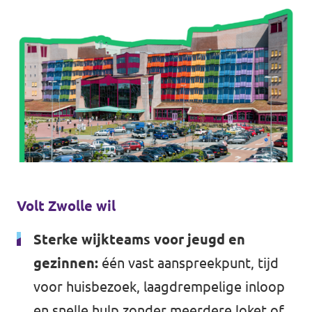
Almelo
Deventer
Enschede
Hengelo
Zwolle
Volt Zwolle wil
Sterke wijkteams voor jeugd en
gezinnen:
één vast aanspreekpunt, tijd
voor huisbezoek, laagdrempelige inloop
en snelle hulp zonder meerdere loket of