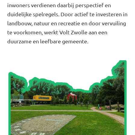
inwoners verdienen daarbij perspectief en
Agenda
duidelijke spelregels. Door actief te investeren in
landbouw, natuur en recreatie en door vervuiling
te voorkomen, werkt Volt Zwolle aan een
duurzame en leefbare gemeente.
Gemeenteraadsverkiezingen 2026
Doneer
Voor leden
Vacatures