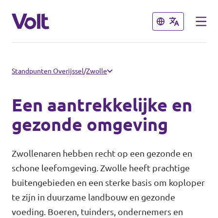
Sluiten
Sluiten
Communities
Standpunten Overijssel
/
Zwolle
Volt Almelo
Een aantrekkelijke en
Standpunten
Volt Deventer
gezonde omgeving
Volt Enschede
Over Volt
Zwollenaren hebben recht op een gezonde en
Volt Hengelo
schone leefomgeving. Zwolle heeft prachtige
Mensen
buitengebieden en een sterke basis om koploper
Volt Zwolle
te zijn in duurzame landbouw en gezonde
Nieuws
voeding. Boeren, tuinders, ondernemers en