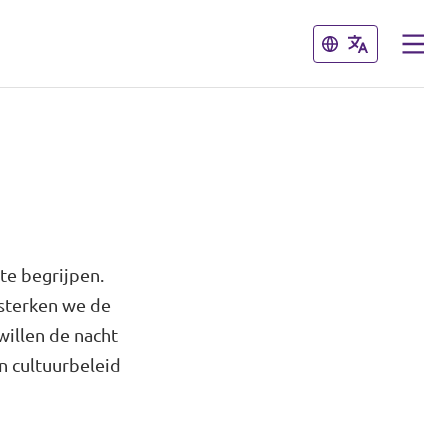
Sluiten
Sluiten
te begrijpen.
rsterken we de
willen de nacht
n cultuurbeleid