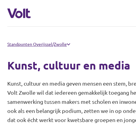
Communities
Standpunten Overijssel
/
Zwolle
Volt Almelo
Kunst, cultuur en media
Standpunten
Volt Deventer
Kunst, cultuur en media geven mensen een stem, bren
Volt Enschede
Over Volt
Volt Zwolle wil dat iedereen gemakkelijk toegang he
samenwerking tussen makers met scholen en inwoners
Volt Hengelo
Mensen
ook als een belangrijk podium, zetten we in op onde
Volt Zwolle
dat ook écht werkt voor kwetsbare groepen en jong
Nieuws