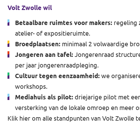
Volt Zwolle wil
Agenda
Betaalbare ruimtes voor makers:
regeling 
atelier- of expositieruimte.
Broedplaatsen:
minimaal 2 volwaardige broe
Gemeenteraadsverkiezingen 2026
Jongeren aan tafel:
Jongerenraad structure
Doneer
per jaar jongerenraadpleging.
Cultuur tegen eenzaamheid:
we organisere
Voor leden
workshops.
Vacatures
Mediahuis als pilot:
driejarige pilot met e
versterking van de lokale omroep en meer o
Klik hier om alle standpunten van Volt Zwolle t