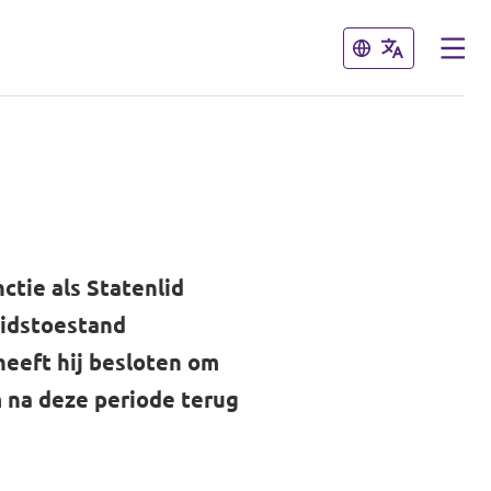
Sluiten
Sluiten
nctie als Statenlid
eidstoestand
heeft hij besloten om
m na deze periode terug