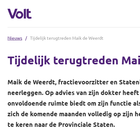
Nieuws
/
Tijdelijk terugtreden Maik de Weerdt
Andere afdelingen
Tijdelijk terugtreden Ma
Volt Nederland
Standpunten
Volt Alkmaar
Maik de Weerdt, fractievoorzitter en Statenli
Volt Amsterdam
Over Volt
neerleggen. Op advies van zijn dokter heef
onvoldoende ruimte biedt om zijn functie al
Volt Haarlem
Mensen
zich de komende maanden volledig op zijn he
te keren naar de Provinciale Staten.
Nieuws