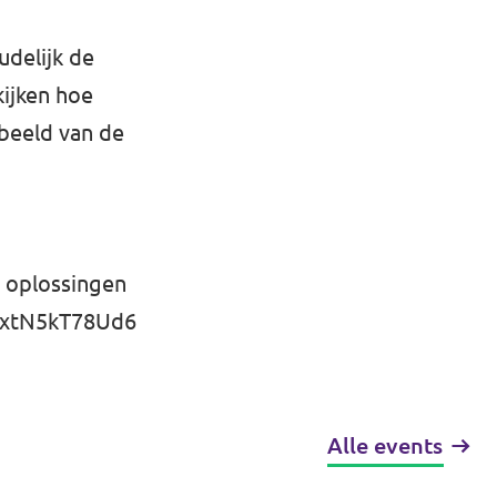
delijk de
kijken hoe
 beeld van de
e oplossingen
zbxtN5kT78Ud6
Alle events