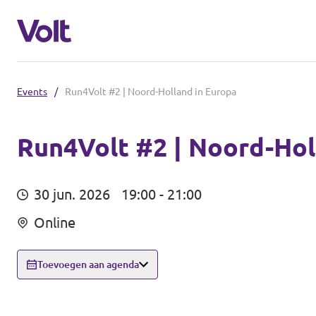
Events
/
Run4Volt #2 | Noord-Holland in Europa
Andere afdelingen
Volt Nederland
Run4Volt #2 | Noord-Hol
Standpunten
Volt Alkmaar
30 jun. 2026
19:00 - 21:00
Volt Amsterdam
Over Volt
Online
Volt Haarlem
Mensen
Toevoegen aan agenda
Nieuws