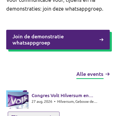
demonstraties: join deze
whatsappgroep
.
Join de demonstratie
whatsappgroep
Alle events
Congres Volt Hilversum en
27 aug. 2026
•
Hilversum, Gebouw de
Wijdemeren
Vereeniging