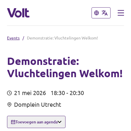
Sluiten
Sluiten
Events
/
Demonstratie: Vluchtelingen Welkom!
Andere afdelingen
Volt Nederland
Demonstratie:
Vluchtelingen Welkom!
Standpunten
Volt Alkmaar
Volt Amsterdam
Over Volt
21 mei 2026
18:30 - 20:30
Volt Haarlem
Mensen
Domplein Utrecht
Toevoegen aan agenda
Nieuws