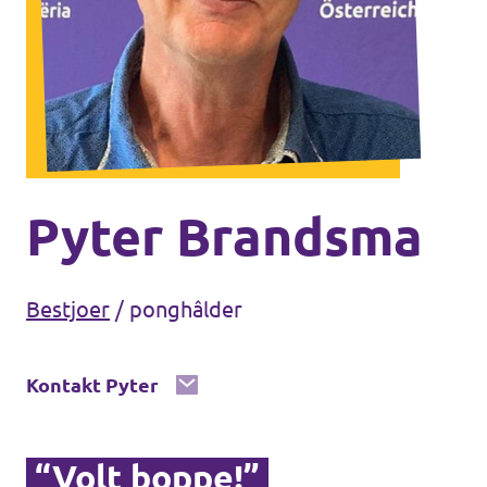
Volt Oerisel
Aginda
Wurd aktyf!
Fakatueres
Pyter Brandsma
Wurd lid!
Bestjoer
/
ponghâlder
Kontakt Pyter
Stypje Volt Fryslân!
“Volt boppe!”