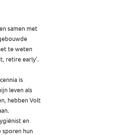
t en samen met
opgebouwde
het te weten
 retire early’.
cennia is
jn leven als
en, hebben Volt
aan.
ygiënist en
e sporen hun