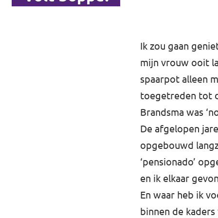
Ik zou gaan genie
mijn vrouw ooit 
spaarpot alleen m
toegetreden tot d
Brandsma was ‘not 
De afgelopen jare
opgebouwd langza
‘pensionado’ opge
en ik elkaar gevon
En waar heb ik vo
binnen de kaders