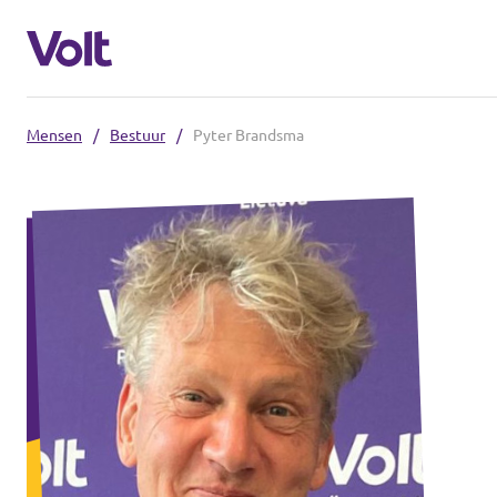
Mensen
/
Bestuur
/
Pyter Brandsma
Kies een taal
Nederlands
Standpunten
Over Volt
Afdelingen dichtbij
Mensen
Volt Groningen
Volt Drenthe
Nieuws