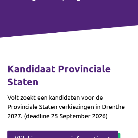
Agenda
Vacatures
Kandidaat Provinciale
Staten
Doneer aan Volt Drenthe!
Volt zoekt een kandidaten voor de
Provinciale Staten verkiezingen in Drenthe
2027. (deadline 25 September 2026)
Documenten