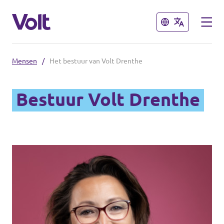
Sluiten
Sluiten
Mensen
/
Het bestuur van Volt Drenthe
Bestuur Volt Drenthe
Standpunten
Over Volt
Mensen
Nieuws