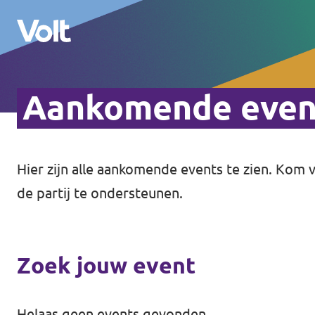
Aankomende even
Hier zijn alle aankomende events te zien. Kom
Standpunten
de partij te ondersteunen.
Over Volt
Mensen
Zoek jouw event
Nieuws
Helaas geen events gevonden.