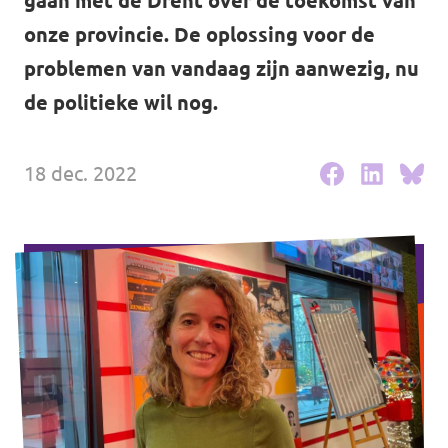
gaan met de Drent over de toekomst van
Agenda
onze provincie. De oplossing voor de
problemen van vandaag zijn aanwezig, nu
de politieke wil nog.
Vacatures
18 dec. 2022
Doneer aan Volt Drenthe!
Documenten