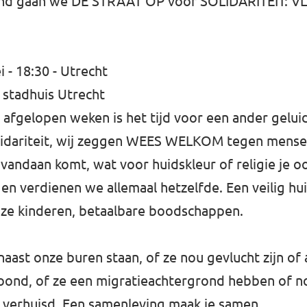
land gaan we DE STRAAT OP vóór SOLIDARITEIT:
- 18:30 - Utrecht
 stadhuis Utrecht
afgelopen weken is het tijd voor een ander geluid
olidariteit, wij zeggen WEES WELKOM tegen mensen
vandaan komt, wat voor huidskleur of religie je o
n en verdienen we allemaal hetzelfde. Een veilig hui
ze kinderen, betaalbare boodschappen.
st onze buren staan, of ze nou gevlucht zijn of al
ond, of ze een migratieachtergrond hebben of no
 verhuisd. Een samenleving maak je samen.