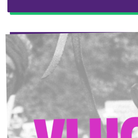
Agenda
Vacatures
Doneer aan Volt Drenthe!
Documenten