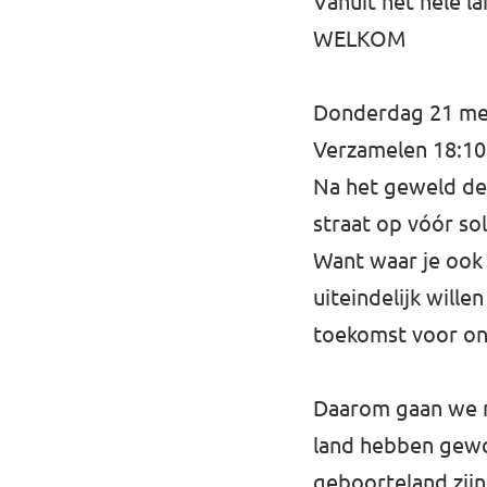
Vanuit het hele 
WELKOM
Donderdag 21 mei 
Verzamelen 18:10
Na het geweld de 
straat op vóór s
Want waar je ook 
uiteindelijk wille
toekomst voor on
Daarom gaan we naa
land hebben gewo
geboorteland zijn