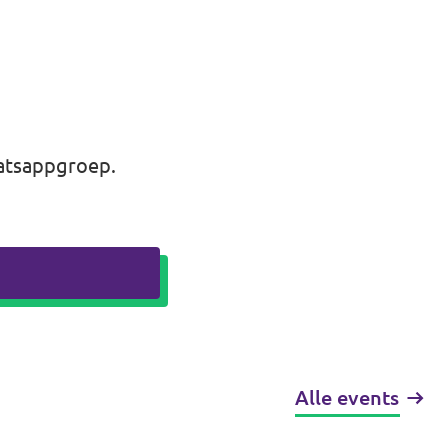
atsappgroep
.
Alle events