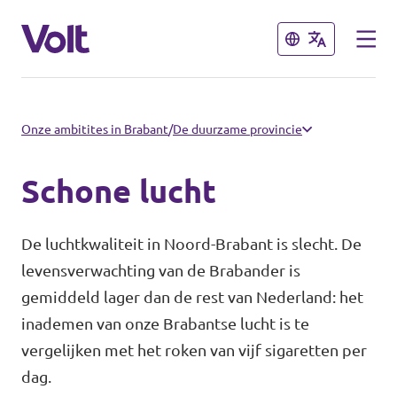
Sluiten
Sluiten
Brabantse politiek
Onze ambitites in Brabant
/
De duurzame provincie
Fractie Provincale Staten
Schone lucht
Standpunten
Fractie Eindhoven
De luchtkwaliteit in Noord-Brabant is slecht. De
Over Volt
levensverwachting van de Brabander is
Gemeenten
gemiddeld lager dan de rest van Nederland: het
Mensen
inademen van onze Brabantse lucht is te
Breda
vergelijken met het roken van vijf sigaretten per
Den Bosch
dag.
Nieuws