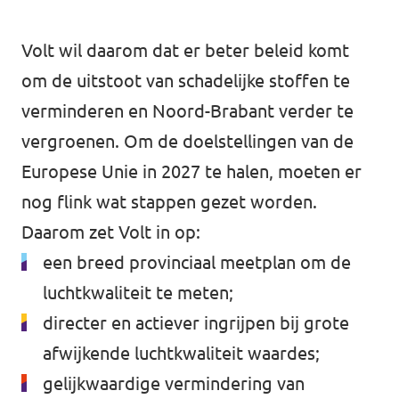
Eindhoven
Agenda
Volt wil daarom dat er beter beleid komt
Tilburg
om de uitstoot van schadelijke stoffen te
... alle gemeentes
verminderen en Noord-Brabant verder te
Steun Volt Brabant
vergroenen. Om de doelstellingen van de
Europese Unie in 2027 te halen, moeten er
nog flink wat stappen gezet worden.
Daarom zet Volt in op:
Contact
een breed provinciaal meetplan om de
Vacatures
luchtkwaliteit te meten;
directer en actiever ingrijpen bij grote
afwijkende luchtkwaliteit waardes;
gelijkwaardige vermindering van