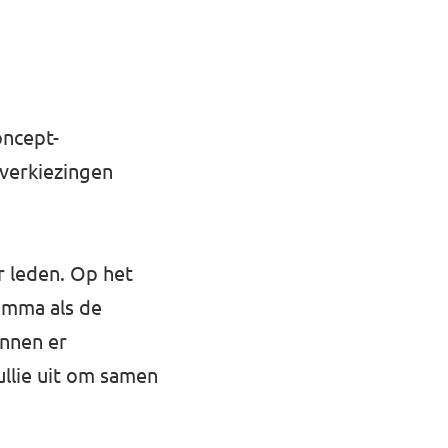
oncept-
verkiezingen
r leden. Op het
amma als de
unnen er
lie uit om samen