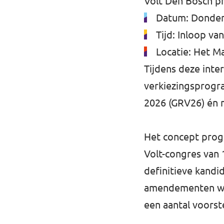
Volt Den Bosch p
Datum: Donder
Tijd: Inloop va
Locatie: Het Ma
Tijdens deze inte
verkiezingsprogr
2026 (GRV26) én 
Het concept progr
Volt-congres van
definitieve kandi
amendementen wor
een aantal voorst