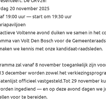
resenteert: De GRV26!
dag 20 november 2025
naf 19:00 uur — start om 19:30 uur
riapaviljoen
ractieve Voltenne avond duiken we samen in het c
amma van Volt Den Bosch voor de Gemeenteraads
maken we kennis met onze kandidaat-raadsleden.
amma zal vanaf 8 november toegankelijk zijn voo
 13 december worden zowel het verkiezingsprogr
datenlijst officieel vastgesteld.Tot 29 november k
den ingediend — en op deze avond dagen we jul
ellen voor te bereiden.