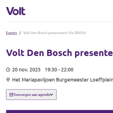
Events
/
Volt Den Bosch presenteert: De GRV26!
Brabantse politiek
Fractie Provincale Staten
Volt Den Bosch presente
Standpunten
Fractie Eindhoven
20 nov. 2025
19:30 - 22:00
Over Volt
Het Mariapaviljoen Burgemeester Loeffplei
Gemeenten
Mensen
Breda
Toevoegen aan agenda
Den Bosch
Nieuws