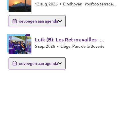
12 aug. 2026
•
Eindhoven - rooftop terrace
zonsverduistering
Beukenlaan 143 - 5616VD Eindhoven
Toevoegen aan agenda
Luik (B): Les Retrouvailles -
5 sep. 2026
•
Liège, Parc de la Boverie
infostand
Toevoegen aan agenda