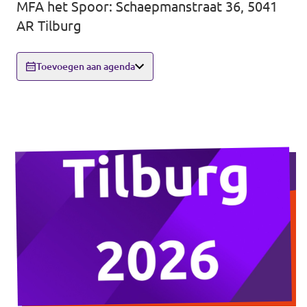
MFA het Spoor: Schaepmanstraat 36, 5041
Eindhoven
Agenda
AR Tilburg
Tilburg
Toevoegen aan agenda
... alle gemeentes
Steun Volt Brabant
Contact
Vacatures