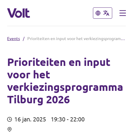
Sluiten
Sluiten
Events
/
Prioriteiten en input voor het verkiezingsprogramma Tilburg 2026
Brabantse politiek
Fractie Provincale Staten
Prioriteiten en input
voor het
Standpunten
Fractie Eindhoven
verkiezingsprogramma
Over Volt
Gemeenten
Tilburg 2026
Mensen
Breda
16 jan. 2025
19:30 - 22:00
Den Bosch
Nieuws