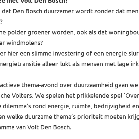
ee met Volt Den Bosch!
 dat Den Bosch duurzamer wordt zonder dat me
?
he polder groener worden, ook als dat woningbo
ier windmolens?
er hier een slimme investering of een energie slu
nergietransitie alleen lukt als mensen met lage i
eractieve thema-avond over duurzaamheid gaan we 
he Volters. We spelen het prikkelende spel 'Over
 dilemma’s rond energie, ruimte, bedrijvigheid e
n welke duurzame thema’s prioriteit moeten krijg
amma van Volt Den Bosch.