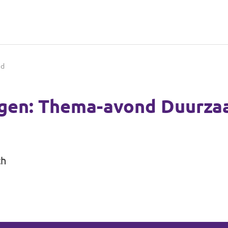
id
ngen: Thema-avond Duurza
ch