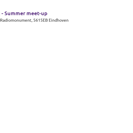
k - Summer meet-up
et Radiomonument, 5615EB Eindhoven