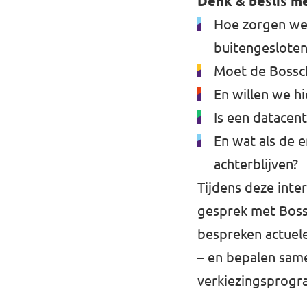
Denk & beslis m
Hoe zorgen we
buitengesloten
Moet de Bossc
En willen we h
Is een datacent
En wat als de e
achterblijven?
Tijdens deze int
gesprek met Bossc
bespreken actuele
– en bepalen same
verkiezingsprogr