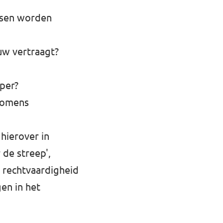
nsen worden
uw vertraagt?
rper?
nkomens
hierover in
 de streep',
n rechtvaardigheid
en in het