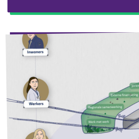
Eindhoven
Agenda
Tilburg
... alle gemeentes
Steun Volt Brabant
Contact
Vacatures